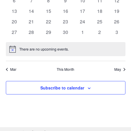
0
0
0
0
0
0
0
l
6
7
8
9
10
11
12
v
v
v
v
v
v
v
c
V
e
e
e
e
e
e
e
t
e
0
e
0
0
e
0
e
0
e
0
e
0
e
t
e
13
14
15
16
17
18
19
v
v
v
v
v
v
v
i
n
e
n
e
e
n
e
n
e
n
e
n
e
n
d
s
0
e
0
e
0
e
0
e
e
0
e
0
e
0
n
20
21
22
23
24
25
26
e
t
v
t
v
v
t
v
t
v
t
v
t
v
t
a
e
n
e
n
e
n
e
n
n
e
n
e
n
e
S
w
s
e
0
s
e
0
e
0
s
e
0
s
e
s
0
e
s
0
e
s
0
t
d
27
28
29
30
1
2
3
v
t
v
t
v
t
v
t
t
v
t
v
t
v
n
e
n
e
n
e
n
e
n
e
n
e
n
e
e
e
s
e
s
e
s
e
s
e
s
s
e
s
e
s
e
a
t
v
t
v
t
v
t
v
t
v
t
v
t
v
.
N
n
n
n
n
n
n
n
a
There are no upcoming events.
N
s
e
s
e
s
e
s
e
s
e
s
e
s
e
r
a
t
t
t
t
t
t
t
o
n
n
n
n
n
n
n
r
t
s
s
s
s
s
s
s
o
v
i
t
t
t
t
t
t
t
Mar
This Month
May
c
c
i
s
s
s
s
s
s
s
f
e
g
h
E
Subscribe to calendar
a
a
v
t
n
i
e
d
o
n
n
V
t