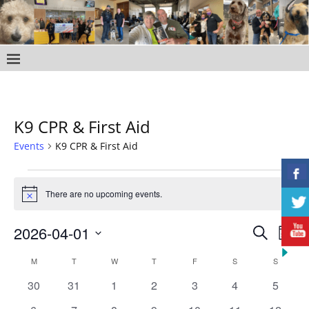
K9 CPR & First Aid
Events
K9 CPR & First Aid
There are no upcoming events.
N
o
t
E
E
2026-04-01
S
i
M
c
v
e
S
v
o
e
C
M
T
W
T
F
S
a
S
e
e
n
e
r
0
0
0
0
0
0
0
l
a
30
31
1
2
3
4
5
t
n
c
h
e
e
e
e
e
e
e
e
n
t
h